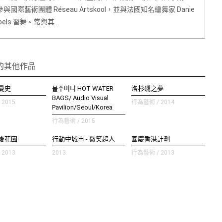
與國際藝術團體 Réseau Artskool，並與法國知名編舞家 Danie
obbels 習舞。常與其…
的其他作品
曼史
물주머니 HOT WATER
洛杉磯之夢
BAGS/ Audio Visual
2015
行為藝術 / 2014
Pavilion/Seoul/Korea
行為藝術 / 2015
後花園
行動中城市 - 微笑超人
國慶香港計劃
2013
2013
行為藝術 / 2013