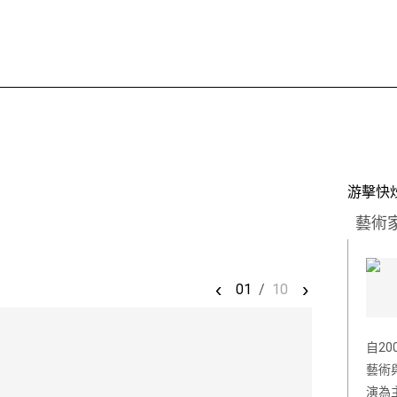
游擊快
藝術
‹
›
01
/
10
自2
藝術
演為