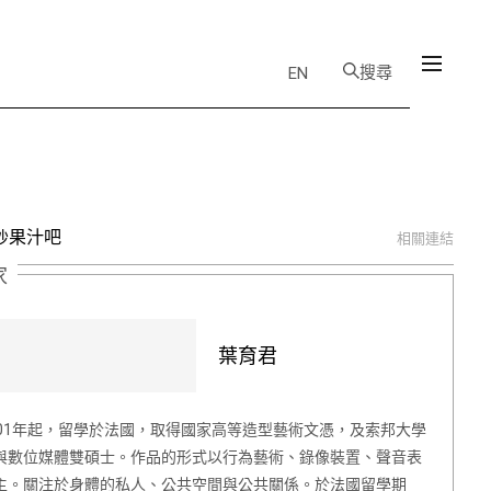
搜尋
EN
炒果汁吧
相關連結
家
葉育君
001年起，留學於法國，取得國家高等造型藝術文憑，及索邦大學
與數位媒體雙碩士。作品的形式以行為藝術、錄像裝置、聲音表
主。關注於身體的私人、公共空間與公共關係。於法國留學期