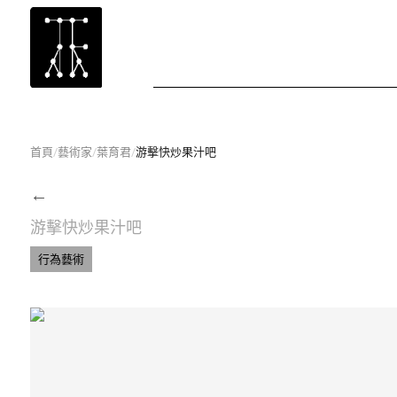
首頁
/
藝術家
/
葉育君
/
游擊快炒果汁吧
←
游擊快炒果汁吧
行為藝術