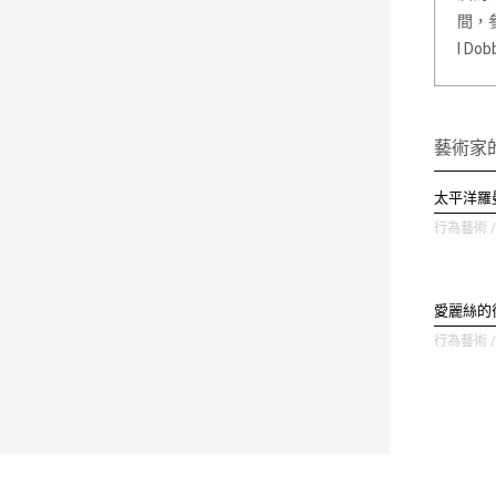
間，參
l D
藝術家
太平洋羅
行為藝術 / 
愛麗絲的
行為藝術 / 