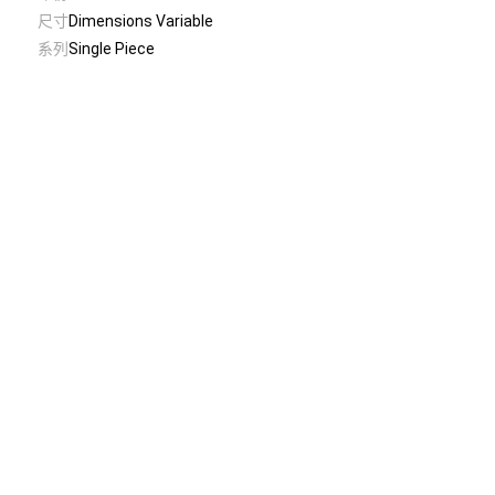
尺寸
Dimensions Variable
系列
Single Piece
© Taiwan Contemporary Art Archive
2026
.