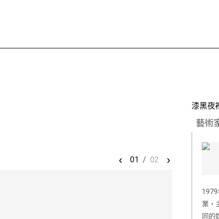
漆黑夜
藝術
‹
›
01
/
02
19
業，
同的