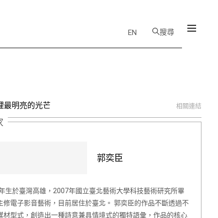
搜尋
EN
裡最明亮的光芒
相關連結
家
郭奕臣
79年生於臺灣高雄，2007年國立臺北藝術大學科技藝術研究所畢
主修電子影音藝術，目前居住於臺北。 郭奕臣的作品不斷透過不
媒材型式，創造出一種詩意兼具情境式的獨特語彙，作品的核心