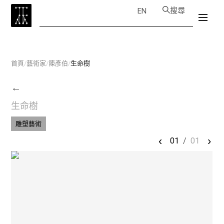
搜尋
EN
首頁
/
藝術家
/
陳彥伯
/
生命樹
←
生命樹
雕塑藝術
‹
›
01
/
01