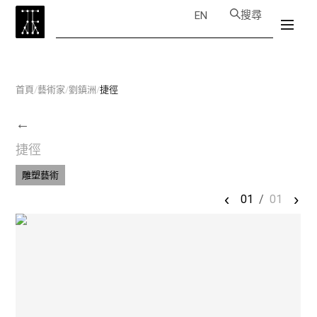
搜尋
EN
首頁
/
藝術家
/
劉鎮洲
/
捷徑
←
捷徑
雕塑藝術
‹
›
01
/
01