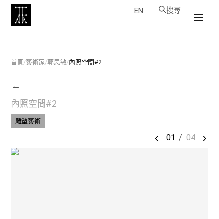
搜尋
EN
首頁
/
藝術家
/
郭思敏
/
內照空間#2
←
內照空間#2
雕塑藝術
‹
›
01
/
04