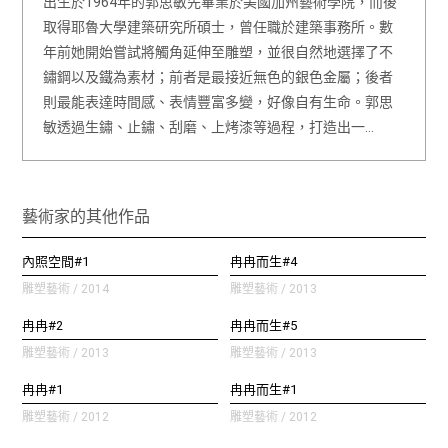
出生於1964年的郭思敏先畢業於美國加州藝術學院，而後
取得耶魯大學建築研究所碩士，曾任職於建築事務所。數
年前她開始嘗試將觸角延伸至雕塑，並很自然地選擇了不
鏽鋼以及鐵為素材；前者是最接近無色的銀色金屬；後者
則最能表達時間感、表情豐富多變，好像自有生命。郭思
敏透過生鏽、止鏽、刮磨、上烤漆等過程，打造出一…
藝術家的其他作品
內照空間#1
冉冉而生#4
雕塑藝術 / 2014
雕塑藝術 / 2013
冉冉#2
冉冉而生#5
雕塑藝術 / 2013
雕塑藝術 / 2013
冉冉#1
冉冉而生#1
雕塑藝術 / 2012
雕塑藝術 / 2012