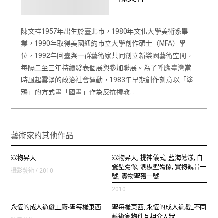
陳文祥1957年出生於臺北市，1980年文化大學美術系畢
業，1990年取得美國紐約市立大學創作碩士（MFA）學
位，1992年回臺與一群藝術家共同創立新樂園藝術空間，
每隔二至三年持續發表個展與參加聯展。為了呼應臺灣當
時風起雲湧的政治社會運動，1983年早期創作刻意以「塗
鴉」的方式畫「國畫」作為反抗禮教…
藝術家的其他作品
眾物昇天
眾物昇天, 提神儀式, 藍海蕩漾, 白
瓷聖殤像, 浪板聖殤像, 實物觀音一
攝影藝術 / 2010
號, 實物聖殤一號
2010
永恆的成人遊戲工廠-聖每樣東西
聖每樣東西, 永恆的成人遊戲_不同
藝術家物件互相介入狀...