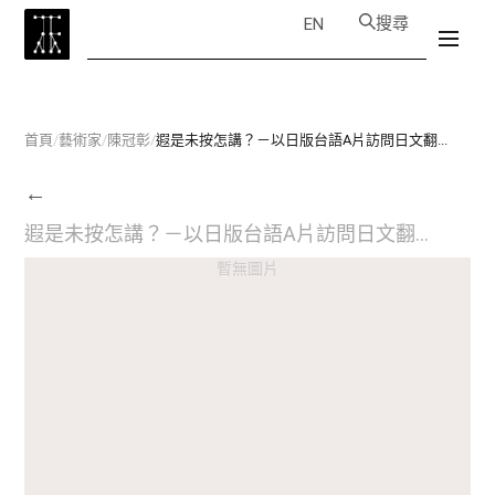
搜尋
EN
首頁
/
藝術家
/
陳冠彰
/
遐是未按怎講？－以日版台語A片訪問日文翻...
←
遐是未按怎講？－以日版台語A片訪問日文翻...
暫無圖片