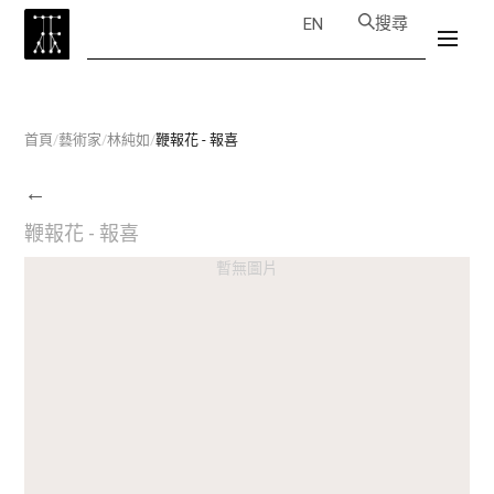
搜尋
EN
首頁
/
藝術家
/
林純如
/
鞭報花 - 報喜
←
鞭報花 - 報喜
暫無圖片