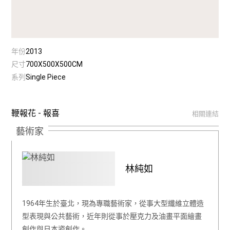
年份
2013
尺寸
700X500X500CM
系列
Single Piece
鞭報花 - 報喜
相關連結
藝術家
林純如
1964年生於臺北，現為專職藝術家，從事大型纖維立體造
型表現與公共藝術，近年則從事於壓克力及油畫平面繪畫
創作與日本瓷創作。