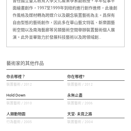
曾任國立臺北教育大學文化產業學系副教授。早年從事平
面繪畫創作，1997至1999年到紐約進行創作進修，此後創
作風格及媒材轉為跨媒介以及觀念裝置藝術為主。爲保有
自由型態的藝術創作，因此多在華山藝文特區、新樂園藝
術空間以及南海藝廊等另類藝術空間舉辦裝置藝術個人展
演。此外並畢致力於發展科技藝術以及跨領域創…
藝術家的其他作品
你去哪裡？
你在哪裡?
裝置藝術 / 2012
裝置藝術 / 2012
Hold Down
永無止盡
裝置藝術 / 2010
裝置藝術 / 2006
人類動物園
天堂- 未竟之路
行為藝術 / 2005
裝置藝術 / 2004