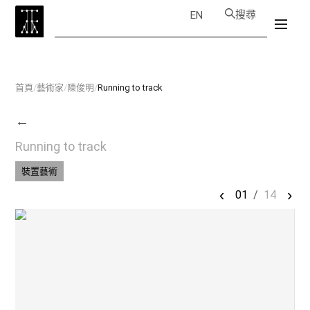
搜尋
EN
首頁
/
藝術家
/
陳俊明
/
Running to track
←
Running to track
裝置藝術
‹
›
01
/
14