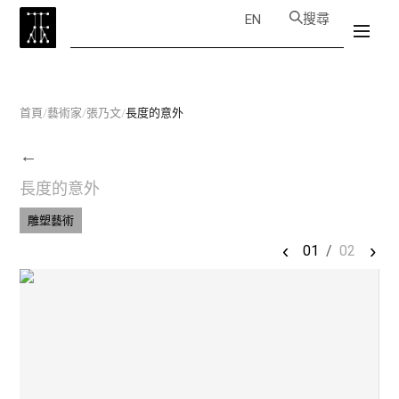
搜尋
EN
首頁
/
藝術家
/
張乃文
/
長度的意外
←
長度的意外
雕塑藝術
‹
›
01
/
02