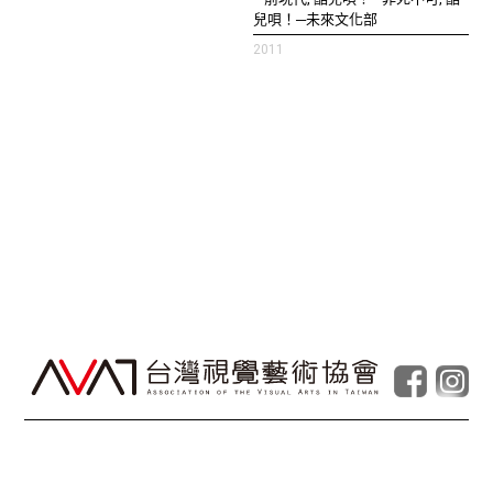
兒唄！─未來文化部
2011
© Taiwan Contemporary Art Archive
2026
.
Powered by
Foolabs