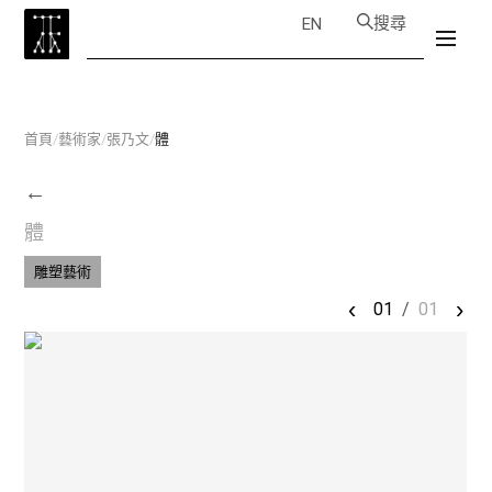
搜尋
EN
首頁
/
藝術家
/
張乃文
/
體
←
體
雕塑藝術
‹
›
01
/
01