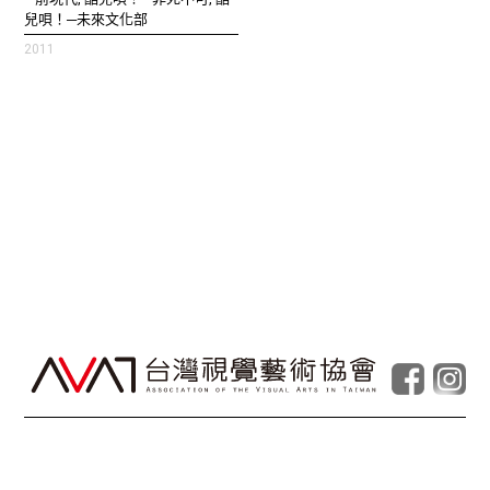
兒唄！─未來文化部
2011
© Taiwan Contemporary Art Archive
2026
.
Powered by
Foolabs