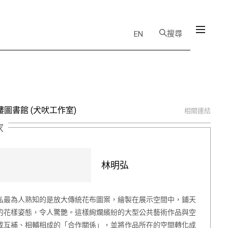
搜尋
EN
圖書館 (犬吠工作室)
相關連結
家
林明弘
弘最為人熟知的是放大傳統花布圖案，繪製在展示空間中，鋪天
的花樣姿態，令人驚艷。這樣絢爛繽紛的大型公共藝術作品與空
成互補、相輔相成的「合作關係」，並將作品所在的空間轉化成