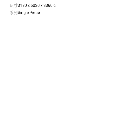
尺寸
3170 x 6030 x 3360 c...
系列
Single Piece
© Taiwan Contemporary Art Archive
2026
.