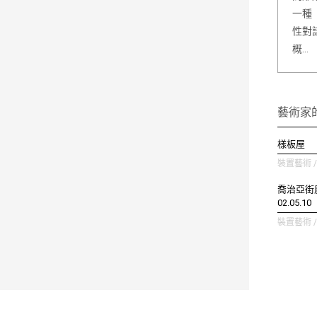
一種
性對
概…
藝術家
樣板屋
裝置藝術 / 
喬治亞街廣場
02.05.10
裝置藝術 / 