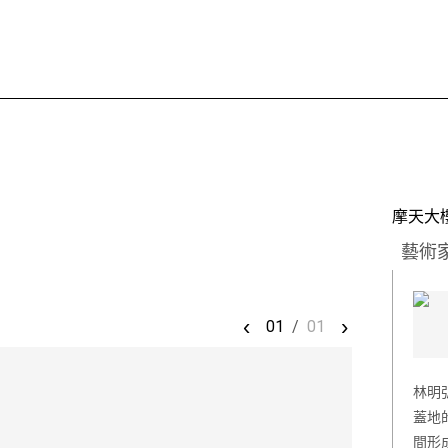
摩天大樓
藝術
‹
›
01
/
01
林明
蓋地
間形