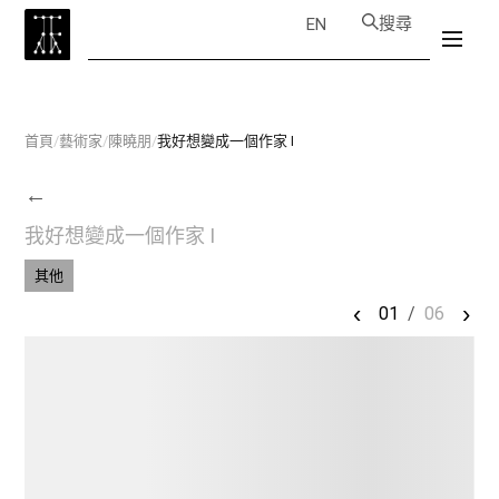
搜尋
EN
首頁
/
藝術家
/
陳曉朋
/
我好想變成一個作家 I
←
我好想變成一個作家 I
其他
‹
›
01
/
06