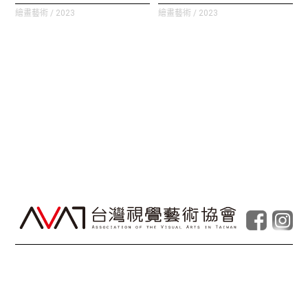
繪畫藝術 / 2023
繪畫藝術 / 2023
© Taiwan Contemporary Art Archive
2026
.
Powered by
Foolabs