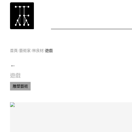
首頁
/
藝術家
/
林良材
/
遊戲
←
遊戲
雕塑藝術