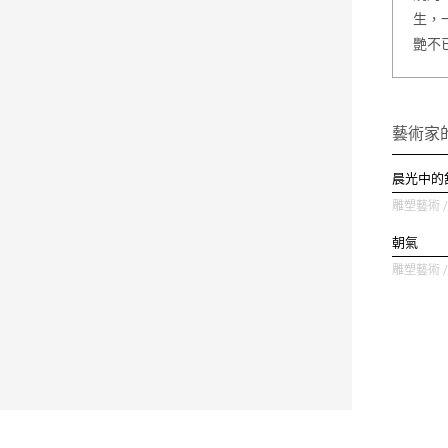
生，
艷不
藝術家
晨光中的
雕塑藝術 / 
朝氣
雕塑藝術 / 