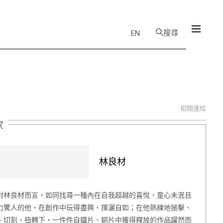
搜尋
EN
相關連結
家
林良材
對林良材而言，如同找尋一種內在自我超越的喜悅，童心未泯且
力驚人的他，在創作中玩得盡興、揮灑自如；在他熟練地搥擊、
、切割、扭轉下，一件件自鐵片、銅片中獲得釋放的作品躍然而