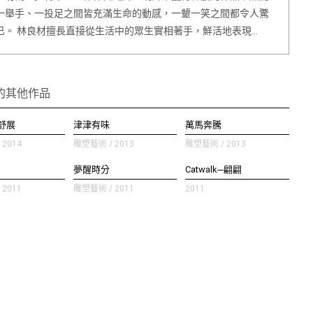
一舉手、一投足之間皆充滿生命的動感，一顰一笑之間都令人驚
已。 林良材擅長直接從生活中的眾生實相著手，鮮活地表現…
的其他作品
舒展
津津有味
萬馬奔騰
2014
雕塑藝術 / 2013
雕塑藝術 / 2013
夢醒時分
Catwalk─翩翩
2011
雕塑藝術 / 2011
2011