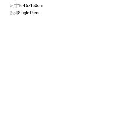
尺寸
164.5×160cm
系列
Single Piece
© Taiwan Contemporary Art Archive
2026
.