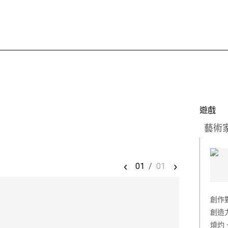
遊戲
藝術
‹
›
01
/
01
創作
創造
燒灼