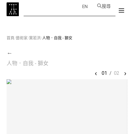
搜尋
EN
首頁
/
藝術家
/
黨若洪
/
人物．自我 - 獅女
←
人物．自我 - 獅女
‹
›
01
/
02