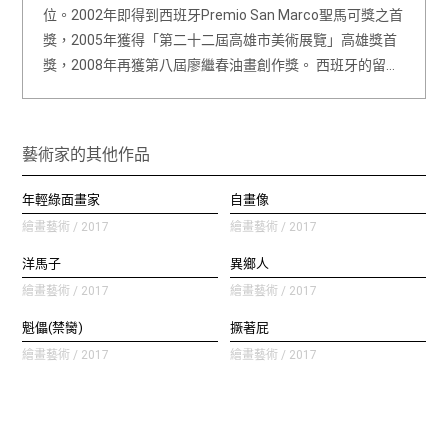
位。2002年即得到西班牙Premio San Marco聖馬可獎之首
獎，2005年獲得「第二十二屆高雄市美術展覽」高雄獎首
獎，2008年再獲第八屆廖繼春油畫創作獎。 西班牙的留…
藝術家的其他作品
年輕綠面畫家
自畫像
繪畫藝術 / 2017
繪畫藝術 / 2017
洋馬子
異鄉人
繪畫藝術 / 2017
繪畫藝術 / 2017
魁儡(禁臠)
撅著屁
繪畫藝術 / 2017
繪畫藝術 / 2017