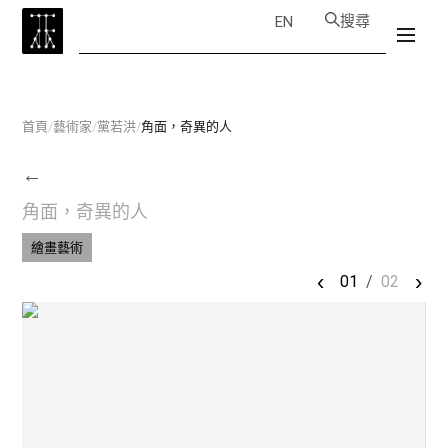
搜尋
EN
首頁
/
藝術家
/
黨若洪
/
角面，奇異的人
←
角面，奇異的人
繪畫藝術
‹
›
01
/
02