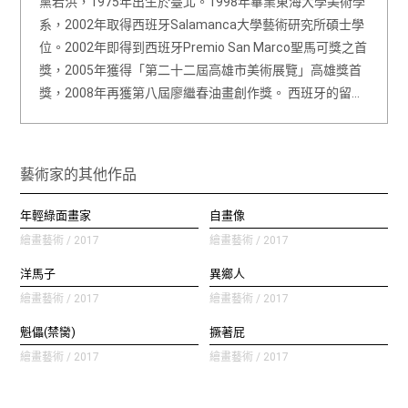
黨若洪，1975年出生於臺北。1998年畢業東海大學美術學
系，2002年取得西班牙Salamanca大學藝術研究所碩士學
位。2002年即得到西班牙Premio San Marco聖馬可獎之首
獎，2005年獲得「第二十二屆高雄市美術展覽」高雄獎首
獎，2008年再獲第八屆廖繼春油畫創作獎。 西班牙的留…
藝術家的其他作品
年輕綠面畫家
自畫像
繪畫藝術 / 2017
繪畫藝術 / 2017
洋馬子
異鄉人
繪畫藝術 / 2017
繪畫藝術 / 2017
魁儡(禁臠)
撅著屁
繪畫藝術 / 2017
繪畫藝術 / 2017