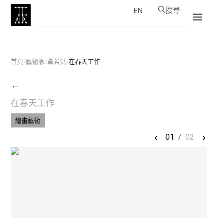
搜尋
EN
首頁
/
藝術家
/
黨若洪
/
在春天工作
←
在春天工作
繪畫藝術
‹
›
01
/
02