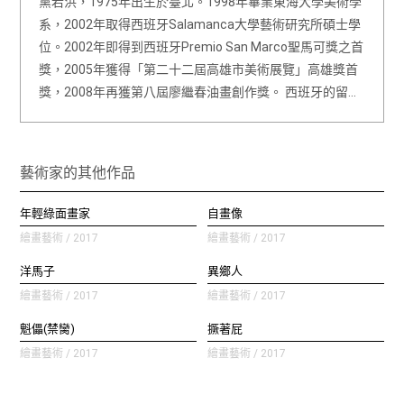
黨若洪，1975年出生於臺北。1998年畢業東海大學美術學
系，2002年取得西班牙Salamanca大學藝術研究所碩士學
位。2002年即得到西班牙Premio San Marco聖馬可獎之首
獎，2005年獲得「第二十二屆高雄市美術展覽」高雄獎首
獎，2008年再獲第八屆廖繼春油畫創作獎。 西班牙的留…
藝術家的其他作品
年輕綠面畫家
自畫像
繪畫藝術 / 2017
繪畫藝術 / 2017
洋馬子
異鄉人
繪畫藝術 / 2017
繪畫藝術 / 2017
魁儡(禁臠)
撅著屁
繪畫藝術 / 2017
繪畫藝術 / 2017