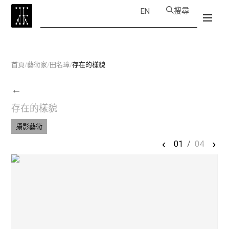
搜尋
EN
首頁
/
藝術家
/
田名璋
/
存在的樣貌
←
存在的樣貌
攝影藝術
‹
›
01
/
04