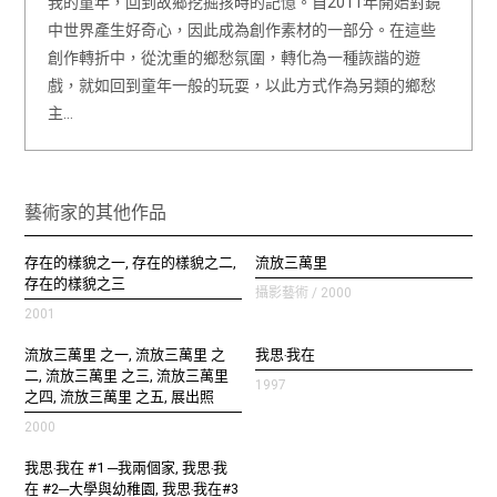
我的童年，回到故鄉挖掘孩時的記憶。自2011年開始對鏡
中世界產生好奇心，因此成為創作素材的一部分。在這些
創作轉折中，從沈重的鄉愁氛圍，轉化為一種詼諧的遊
戲，就如回到童年一般的玩耍，以此方式作為另類的鄉愁
主…
藝術家的其他作品
存在的樣貌之一, 存在的樣貌之二,
流放三萬里
存在的樣貌之三
攝影藝術 / 2000
2001
流放三萬里 之一, 流放三萬里 之
我思‧我在
二, 流放三萬里 之三, 流放三萬里
1997
之四, 流放三萬里 之五, 展出照
2000
我思‧我在 #1 ─我兩個家, 我思‧我
在 #2─大學與幼稚園, 我思‧我在#3