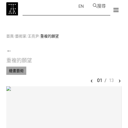
搜尋
EN
首頁
/
藝術家
/
王亮尹
/
重複的願望
←
重複的願望
繪畫藝術
‹
›
01
/
13