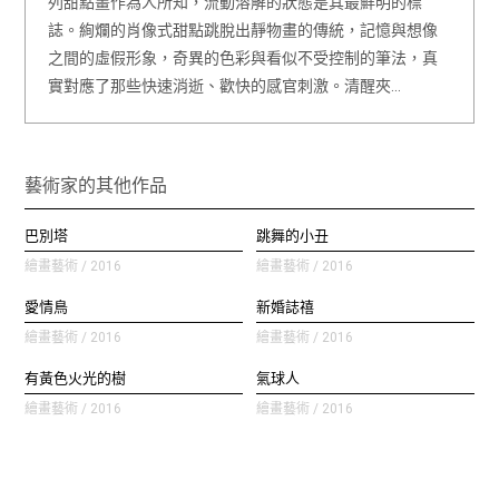
列甜點畫作為人所知，流動溶解的狀態是其最鮮明的標
誌。絢爛的肖像式甜點跳脫出靜物畫的傳統，記憶與想像
之間的虛假形象，奇異的色彩與看似不受控制的筆法，真
實對應了那些快速消逝、歡快的感官刺激。清醒夾…
藝術家的其他作品
巴別塔
跳舞的小丑
繪畫藝術 / 2016
繪畫藝術 / 2016
愛情鳥
新婚誌禧
繪畫藝術 / 2016
繪畫藝術 / 2016
有黃色火光的樹
氣球人
繪畫藝術 / 2016
繪畫藝術 / 2016