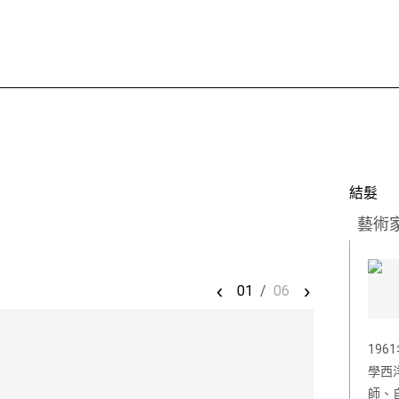
結髮
藝術
‹
›
01
/
06
19
學西
師、