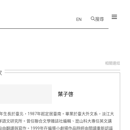
搜尋
EN
相關連結
家
葉子啓
61年生長於臺北，1987年起定居臺南。畢業於臺大外文系，淡江大
洋語文研究所。曾任聯合文學雜誌社編輯、崑山科大專任英文講
自由翻譯與寫作。1999年在編導小劇場作品時經由閱讀重新認識