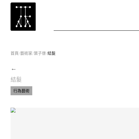
首頁
/
藝術家
/
葉子啓
/
結髮
←
結髮
行為藝術