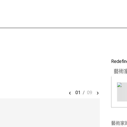
Redefin
藝術
‹
›
01
/
09
藝術家