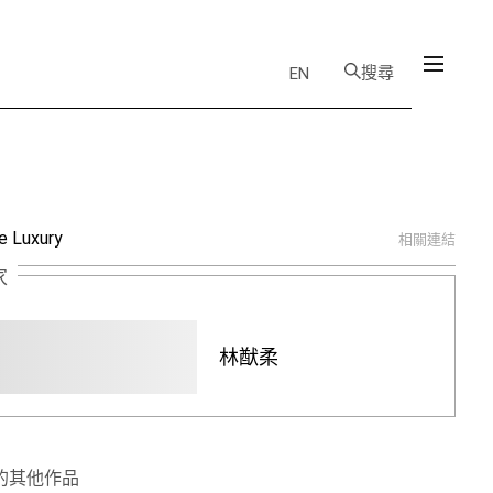
搜尋
EN
e Luxury
相關連結
家
林猷柔
的其他作品