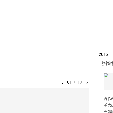
2015
藝術
‹
›
01
/
10
創作
擴大
有如