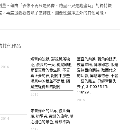
測量。藉由「影像不再只是影像、繪畫不只是繪畫時」的獨特觀
度，再度提醒觀者除了裝飾性、圖像性選擇之外的其他可能，
的其他作品
短暫的沈默, 凝視著所缺
筆直的前進, 轉角的餘光,
乏, 漫長的一天, 稍縱即逝,
夜幕降臨, 轉眼即忘, 卻是
2016
是否真實的發生過, 不算
漫無目的期待, 取而代之
真正夢的夢, 記憶中那些
的幻影, 屏息等待著, 不發
場景中的我並不是我, 隱
一語的離去, 已經習慣失
藏無從得知的記憶
去了, 3 4°00'35.1"N
118°29...
2016
2015
未曾停止的世界, 彼此傾
聽, 初學者, 寂靜的旅程, 隨
2014
之褪色的景色, 靜默不語
2014