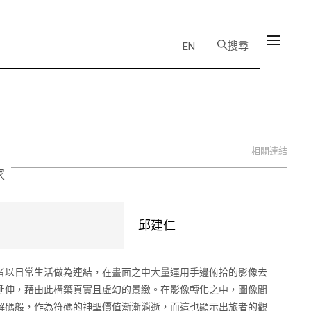
搜尋
EN
相關連結
家
邱建仁
者以日常生活做為連結，在畫面之中大量運用手邊俯拾的影像去
延伸，藉由此構築真實且虛幻的景緻。在影像轉化之中，圖像間
解碼般，作為符碼的神聖價值漸漸消逝，而這也顯示出旅者的觀