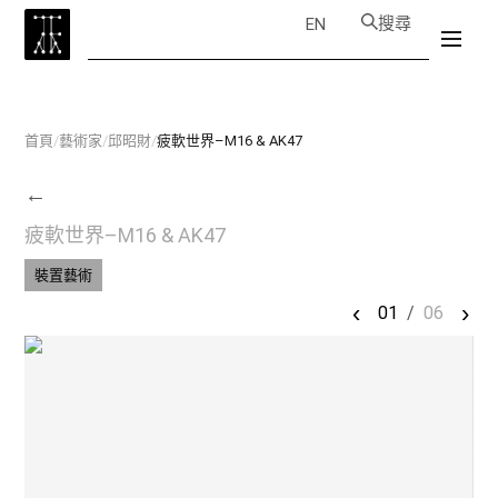
搜尋
EN
首頁
/
藝術家
/
邱昭財
/
疲軟世界–M16 & AK47
←
疲軟世界–M16 & AK47
裝置藝術
‹
›
01
/
06