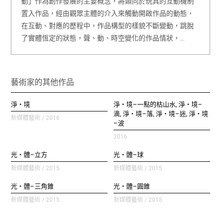
動」作為創作發展的主要概念，將類同於玩具的互動機制
置入作品，經由觀眾主體的介入來觸動開啟作品的動態，
在互動、對應的歷程中，作品構型的樣貌不斷變動，跳脫
了實體恆定的狀態，聲、動、時空變化的作品情狀，…
藝術家的其他作品
淨・境
淨・境–一點的枯山水, 淨・境–
滴, 淨・境–落, 淨・境–迷, 淨・境
新媒體藝術 / 2016
–波
2016
光・體–立方
光・體–球
新媒體藝術 / 2015
新媒體藝術 / 2015
光・體–三角錐
光・體–圓錐
新媒體藝術 / 2015
新媒體藝術 / 2015