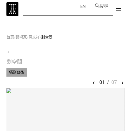
搜尋
EN
首頁
/
藝術家
/
陳文祥
/
剩空間
←
剩空間
攝影藝術
‹
›
01
/
07