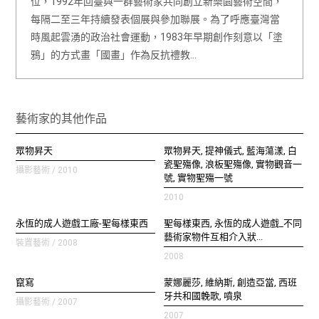
位，1992年回臺與一群藝術家共同創立新樂園藝術空間，
每隔二至三年持續發表個展與參加聯展。為了呼應臺灣當
時風起雲湧的政治社會運動，1983年早期創作刻意以「塗
鴉」的方式畫「國畫」作為反抗禮教…
藝術家的其他作品
眾物昇天
眾物昇天, 提神儀式, 藍海蕩漾, 白
瓷聖殤像, 浪板聖殤像, 實物觀音一
攝影藝術 / 2010
號, 實物聖殤一號
2010
永恆的成人遊戲工廠-聖每樣東西
聖每樣東西, 永恆的成人遊戲_不同
藝術家物件互相介入狀...
裝置藝術 / 2008
2008
竄寫
蒙娜麗莎, 維納斯, 創造亞當, 西班
牙共和國輓歌, 噴泉
攝影藝術 / 2007
2007