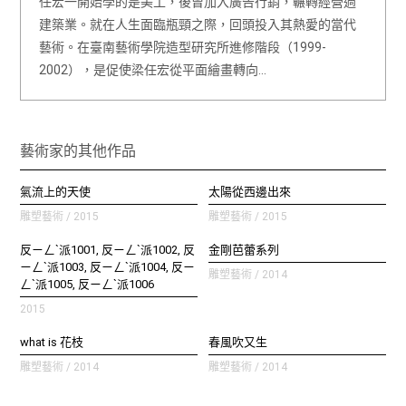
任宏一開始學的是美工，後曾加入廣告行銷，輾轉經營過
建築業。就在人生面臨瓶頸之際，回頭投入其熱愛的當代
藝術。在臺南藝術學院造型研究所進修階段（1999-
2002），是促使梁任宏從平面繪畫轉向…
藝術家的其他作品
氣流上的天使
太陽從西邊出來
雕塑藝術 / 2015
雕塑藝術 / 2015
反ㄧㄥˋ派1001, 反ㄧㄥˋ派1002, 反
金剛芭蕾系列
ㄧㄥˋ派1003, 反ㄧㄥˋ派1004, 反ㄧ
雕塑藝術 / 2014
ㄥˋ派1005, 反ㄧㄥˋ派1006
2015
what is 花枝
春風吹又生
雕塑藝術 / 2014
雕塑藝術 / 2014