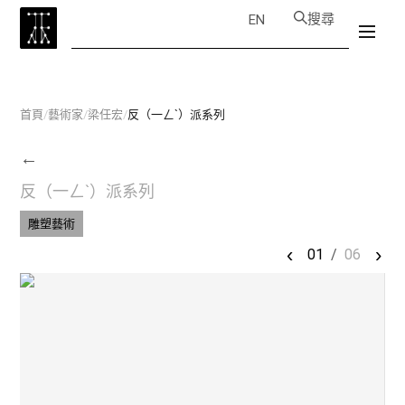
搜尋
EN
首頁
/
藝術家
/
梁任宏
/
反（一ㄥˋ）派系列
←
反（一ㄥˋ）派系列
雕塑藝術
‹
›
01
/
06