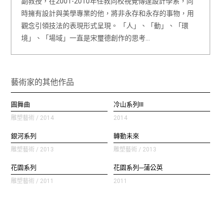
副教授，在2001-2010年任教同校視覺傳達設計學系，同
時擁有設計與美學專業的他，將非永存和永存的事物，用
觀念引領技法的表現形式呈現。 「人」、「動」、「環
境」、「場域」一直是宋璽德創作的思考…
藝術家的其他作品
圓舞曲
冷山系列III
雕塑藝術 / 2014
2014
銀河系列
轉動未來
雕塑藝術 / 2013
雕塑藝術 / 2013
花園系列
花園系列─蒲公英
雕塑藝術 / 2011
2011