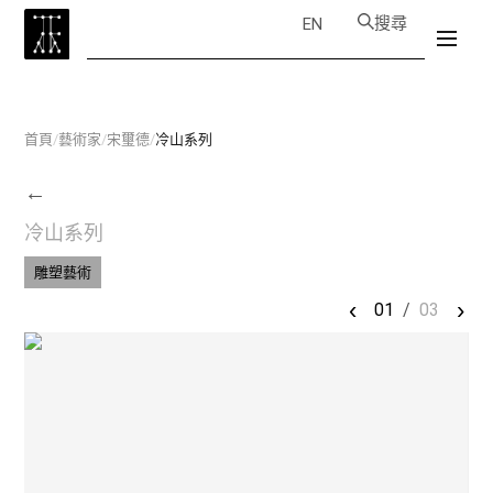
搜尋
EN
首頁
/
藝術家
/
宋璽德
/
冷山系列
←
冷山系列
雕塑藝術
‹
›
01
/
03