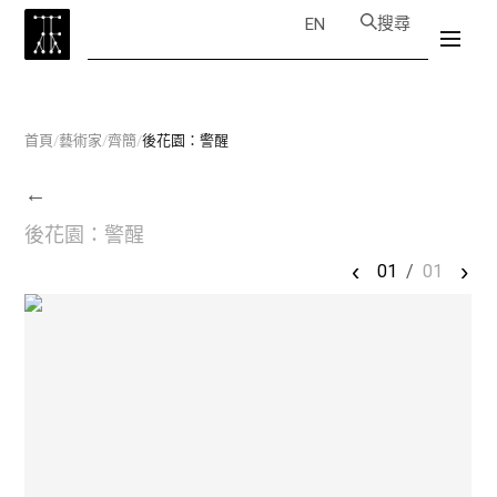
搜尋
EN
首頁
/
藝術家
/
齊簡
/
後花園：警醒
←
後花園：警醒
‹
›
01
/
01