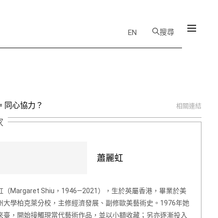
搜尋
EN
= 同心協力？
相關連結
家
蕭麗虹
（Margaret Shiu，1946—2021），生於英屬香港，畢業於美
州大學柏克萊分校，主修經濟發展、副修歐美藝術史。1976年她
來臺，開始接觸現當代藝術作品，並以小額收藏；另亦逐漸投入