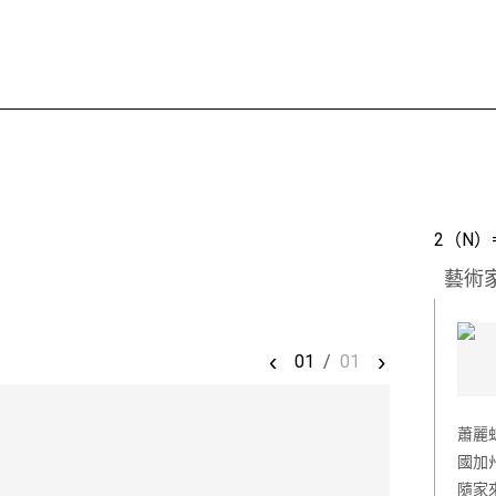
2（N）
藝術
‹
›
01
/
01
蕭麗虹
國加
隨家