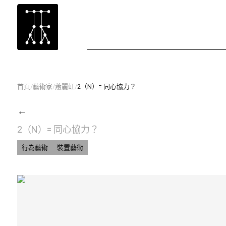
首頁
/
藝術家
/
蕭麗虹
/
2（N）= 同心協力？
←
2（N）= 同心協力？
行為藝術
裝置藝術