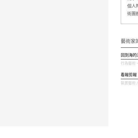
個人
術團
藝術家
回到海的
行為藝術、裝
看報剪報
裝置藝術 / 