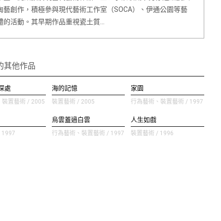
陶藝創作，積極參與現代藝術工作室（SOCA）、伊通公園等藝
體的活動。其早期作品重視瓷土質…
的其他作品
深處
海的記憶
家園
置藝術 / 2005
裝置藝術 / 2005
行為藝術、裝置藝術 / 1997
烏雲蓋過白雲
人生如戲
1997
行為藝術、裝置藝術 / 1997
裝置藝術 / 1996