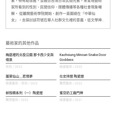
素，帶有點懷舊，並融合台灣日常民間元素，來呈現藝術
家所看到的性別、民間信仰、媒體傳播等各種社會現象嘲
解。 從離開藝術學院開始，創作一直圍繞在『中華仙
女』，去探討該符號在華人社群文化裡的意義，從文學神…
藝術家的其他作品
梅庭裡的北投公園 那卡西少女與
Kaohsiung Minoan Snake Door
噴泉
Goddess
其他 / 2023
繪畫藝術 / 2022
蓬萊仙山＿悲情夢
仕女持燈 陶瓷燈
繪畫藝術、其他 / 2022
雕塑藝術 / 2022
蚌殼精系列（一）陶瓷燈
蜜豆奶工廠門神
雕塑藝術 / 2022
繪畫藝術 / 2021