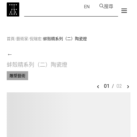
搜尋
EN
首頁
/
藝術家
/
倪瑞宏
/
蚌殼精系列（二）陶瓷燈
←
蚌殼精系列（二）陶瓷燈
雕塑藝術
‹
›
01
/
02