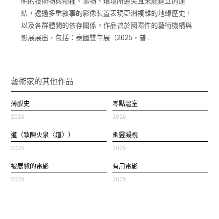
明的技術物與物種、事物、環境所遺失且未能建立的連
結，透過多重敘事的影像裝置表現亞洲複雜的地緣歷史，
以及各群體間的依存關係。作品曾於國際性的藝術機構與
影展展出，包括：泰國雙年展（2025，普…
藝術家的其他作品
薄膜史
零點溫室
2026
2026
道（致陳火泉〈道〉）
幽靈凝視
2025
2025
被展覽的電影
有用電影
2025
2025