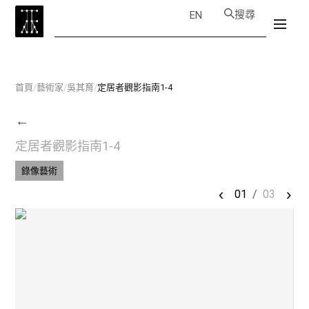
搜尋
EN
首頁
/
藝術家
/
吳其育
/
定居者觀影指南1-4
←
定居者觀影指南1-4
錄像藝術
‹
›
01
/
03