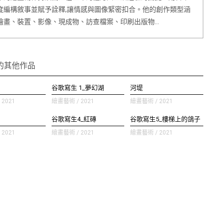
度編構敘事並賦予詮釋,讓情感與圖像緊密扣合。他的創作類型涵
繪畫、裝置、影像、現成物、訪查檔案、印刷出版物…
的其他作品
谷歌寫生 1_夢幻湖
河堤
2021
繪畫藝術 / 2021
繪畫藝術 / 2021
谷歌寫生4_紅磚
谷歌寫生5_樓梯上的鴿子
2021
繪畫藝術 / 2021
繪畫藝術 / 2021