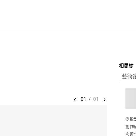
相思樹
藝術
‹
›
01
/
01
劉致
創作
宏近