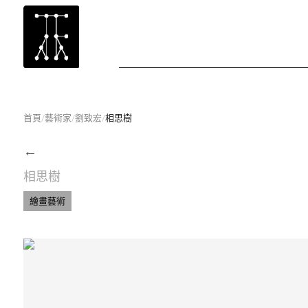
首頁
/
藝術家
/
劉致宏
/
相思樹
←
相思樹
繪畫藝術