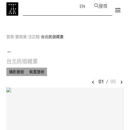
搜尋
EN
首頁
/
藝術家
/
汪正翔
/
台北民宿藏畫
←
台北民宿藏畫
攝影藝術
裝置藝術
‹
›
01
/
05