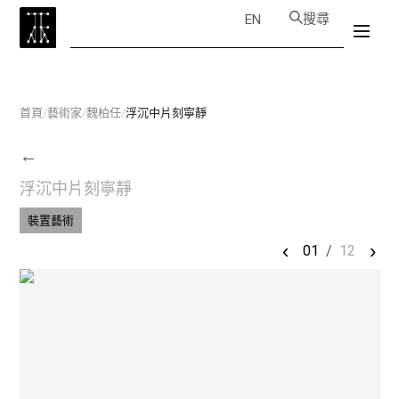
搜尋
EN
首頁
/
藝術家
/
魏柏任
/
浮沉中片刻寧靜
←
浮沉中片刻寧靜
裝置藝術
‹
›
01
/
12