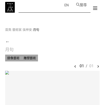
搜尋
EN
首頁
/
藝術家
/
吳梓安
/
月句
←
月句
錄像藝術
雕塑藝術
‹
›
01
/
01