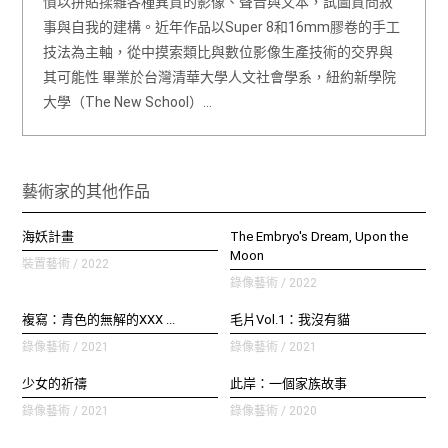
慣以拼貼揉雜各種異質的影像、聲音與文本，試圖質問敘
事與自我的建構。近年作品以Super 8和16mm膠卷的手工
技法為主軸，從中摸索類比與數位影像生產技術的交界與
其可能性 畢業於台灣清華大學人文社會學系，紐約新學院
大學（The New School）…
藝術家的其他作品
海妖計畫
The Embryo's Dream, Upon the
Moon
裝置藝術 / 2022
錄像藝術 / 2022
複寫：青色的無解的XXX ...
毛片Vol.1：我沒有貓
錄像藝術 / 2021
錄像藝術 / 2021
少女的祈禱
此岸：一個家族故事
錄像藝術 / 2021
錄像藝術 / 2020