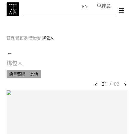
搜尋
EN
首頁
/
藝術家
/
曾怡馨
/
綁包人
←
綁包人
繪畫藝術
其他
‹
›
01
/
02