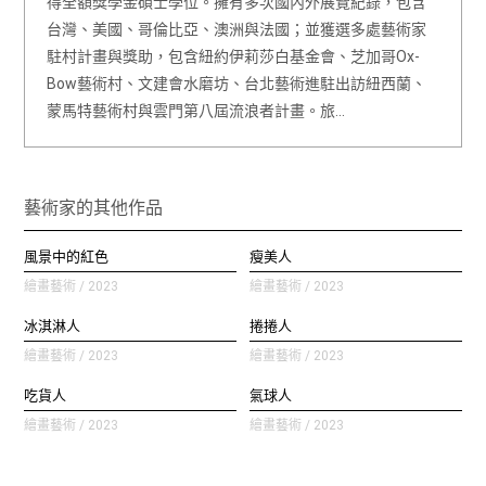
得全額獎學金碩士學位。擁有多次國內外展覽紀錄，包含
台灣、美國、哥倫比亞、澳洲與法國；並獲選多處藝術家
駐村計畫與獎助，包含紐約伊莉莎白基金會、芝加哥Ox-
Bow藝術村、文建會水磨坊、台北藝術進駐出訪紐西蘭、
蒙馬特藝術村與雲門第八屆流浪者計畫。旅…
藝術家的其他作品
風景中的紅色
瘦美人
繪畫藝術 / 2023
繪畫藝術 / 2023
冰淇淋人
捲捲人
繪畫藝術 / 2023
繪畫藝術 / 2023
吃貨人
氣球人
繪畫藝術 / 2023
繪畫藝術 / 2023