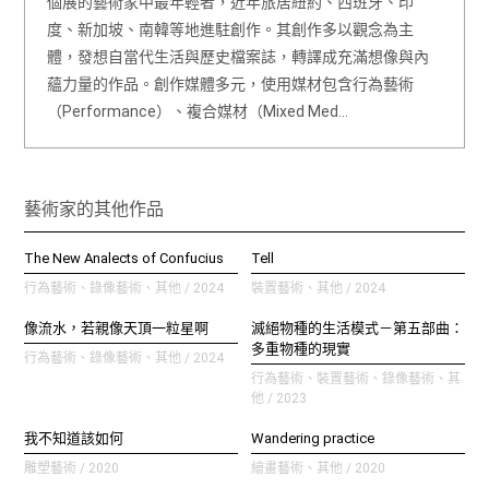
個展的藝術家中最年輕者，近年旅居紐約、西班牙、印
度、新加坡、南韓等地進駐創作。其創作多以觀念為主
體，發想自當代生活與歷史檔案誌，轉譯成充滿想像與內
蘊力量的作品。創作媒體多元，使用媒材包含行為藝術
（Performance）、複合媒材（Mixed Med…
藝術家的其他作品
The New Analects of Confucius
Tell
行為藝術、錄像藝術、其他 / 2024
裝置藝術、其他 / 2024
像流水，若親像天頂一粒星啊
滅絕物種的生活模式－第五部曲：
多重物種的現實
行為藝術、錄像藝術、其他 / 2024
行為藝術、裝置藝術、錄像藝術、其
他 / 2023
我不知道該如何
Wandering practice
雕塑藝術 / 2020
繪畫藝術、其他 / 2020