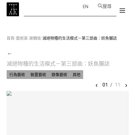
搜尋
EN
首頁
/
藝術家
/
謝騆瑜
/
滅絕物種的生活模式－第三部曲：妖魚獺誌
←
滅絕物種的生活模式－第三部曲：妖魚獺誌
行為藝術
裝置藝術
錄像藝術
其他
‹
›
01
/
11