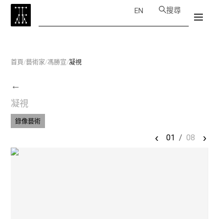
搜尋
EN
首頁
/
藝術家
/
馮勝宣
/
凝視
←
凝視
錄像藝術
‹
›
01
/
08