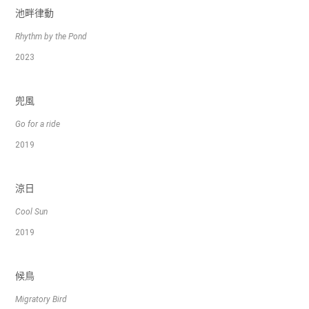
池畔律動
Rhythm by the Pond
2023
兜風
Go for a ride
2019
涼日
Cool Sun
2019
候鳥
Migratory Bird