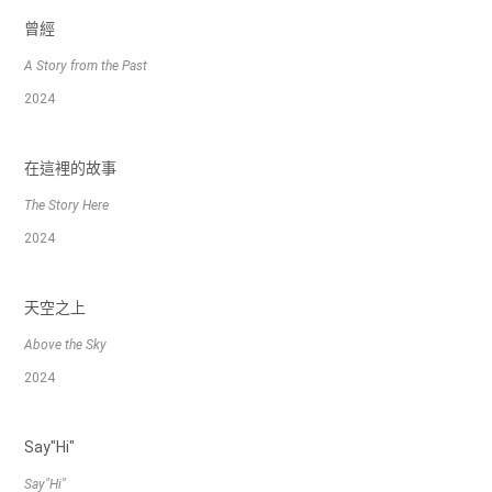
曾經
A Story from the Past
2024
在這裡的故事
The Story Here
2024
天空之上
Above the Sky
2024
Say"Hi"
Say"Hi"