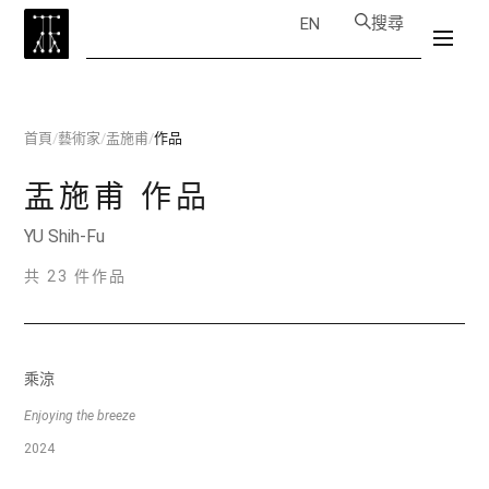
搜尋
EN
首頁
/
藝術家
/
盂施甫
/
作品
盂施甫
作品
YU Shih-Fu
共 23 件作品
乘涼
Enjoying the breeze
2024