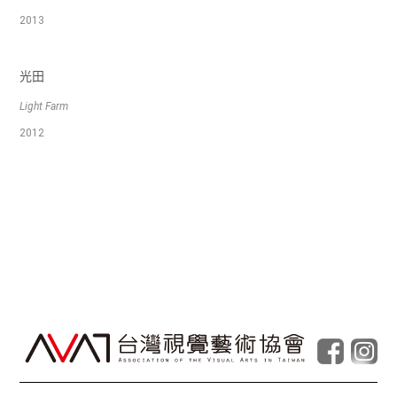
2013
光田
Light Farm
2012