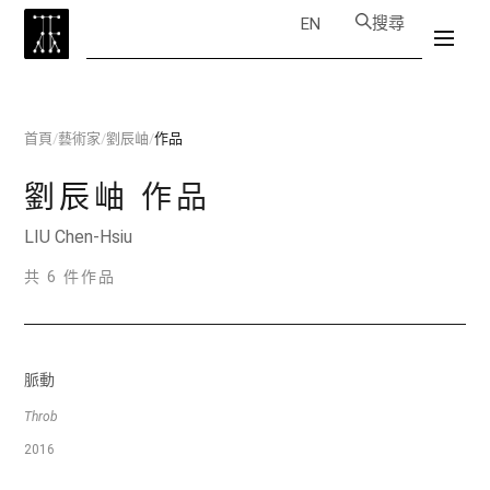
搜尋
EN
首頁
/
藝術家
/
劉辰岫
/
作品
劉辰岫
作品
LIU Chen-Hsiu
共 6 件作品
脈動
Throb
2016