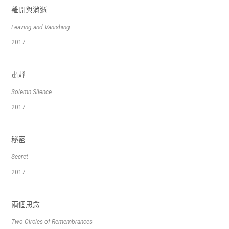
離開與消逝
Leaving and Vanishing
2017
肅靜
Solemn Silence
2017
秘密
Secret
2017
兩個思念
Two Circles of Remembrances