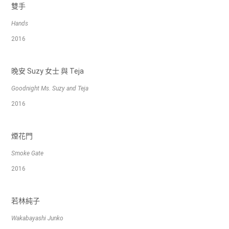
雙手
Hands
2016
晚安 Suzy 女士 與 Teja
Goodnight Ms. Suzy and Teja
2016
煙花門
Smoke Gate
2016
若林純子
Wakabayashi Junko