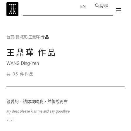
搜尋
EN
首頁
/
藝術家
/
王鼎曄
/
作品
王鼎曄
作品
WANG Ding-Yeh
共 35 件作品
親愛的，請你親吻我，然後說再會
My dear, please kiss me and say goodbye
2020