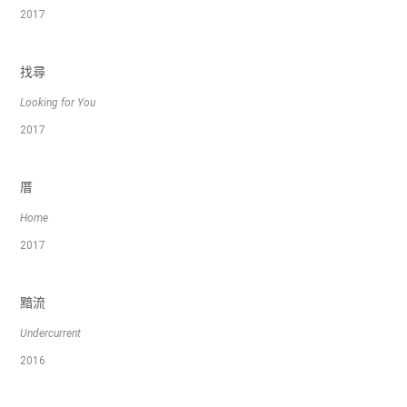
2017
找尋
Looking for You
2017
厝
Home
2017
黯流
Undercurrent
2016