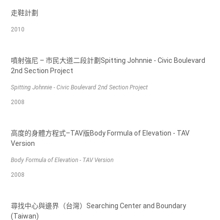
走鞋計劃
2010
噴射強尼 – 市民大道二段計劃Spitting Johnnie - Civic Boulevard
2nd Section Project
Spitting Johnnie - Civic Boulevard 2nd Section Project
2008
高度的身體方程式–TAV版Body Formula of Elevation - TAV
Version
Body Formula of Elevation - TAV Version
2008
尋找中心與邊界（台灣）Searching Center and Boundary
(Taiwan)