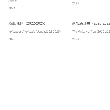
Arrival
2025
2025
焱山/焱嶼（2022-2025）
焱族:首部曲（2020-202
Volcanoes / Volcanic island (2022-2025)
The History of Yen (2020-20
2022
2020