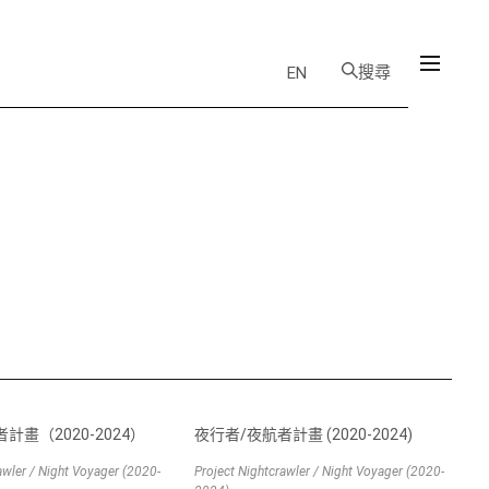
搜尋
EN
計畫（2020-2024）
夜行者/夜航者計畫 (2020-2024)
awler / Night Voyager (2020-
Project Nightcrawler / Night Voyager (2020-