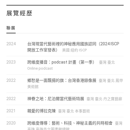
度播音」。目前工作與生活於台灣台北。
展覽經歷
聯展
2024
台灣現當代藝術裡的神秘應用國族認同（2024 ISCP
開放工作室發表）
美國 紐約 ISCP
2023
跨維度播音：podcast 計畫（第一季）
臺灣 臺北
Online podcast
2022
鄉愁是⼀⾯飄揚的旗：台灣香港錄像展
臺灣 臺北 鳳甲
美術館
2022
神眷之地：尼泊爾當代藝術特展
臺灣 臺北 丹之寶藝廊
2021
親愛的博拉克陳
臺灣 臺北 本事藝術
2020
跨維度傳導：藝術、科技、神秘主義的共時相會
臺灣
高雄 高雄市立圖書館總館