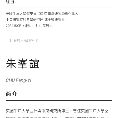
經歷
英國牛津大學聖安東尼學院 臺灣研究學程召集人
中央研究院社會學研究所 博士後研究員
2024 ISCP（紐約） 駐村策展人
←
回策展人/藝評列表
朱峯誼
CHU Feng-Yi
簡介
英國牛津大學亞洲與中東研究所博士，曾任英國牛津大學聖