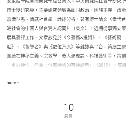
安東尼學院臺灣研究學程召集人、中央研究院社會學研究所
博士後研究員，主要研究領域為認同政治、國族主義、政治
意識型態、情感社會學、論述分析，著有博士論文《當代台
灣社會的中國人與台灣人認同》（英文）。近期從事獨立策
展與藝評工作，文章散見於《今藝術&投資》、 《藝術觀
點》、《報導者》與《數位荒原》等雜誌與平台。策展主題
圍繞在神秘主義、宗教學、後人類理論、科技藝術等，策劃
「重返神性：作為一位無神論的有神論者」（2019）、高雄
市立圖書館「跨維度傳導：藝術、科技、神秘主義的共時相
more +
會」當代藝術暨圖書雙聯展（2020）、2020 台灣美術雙年展
水谷藝術平行展「倒置理型動物園：想像人性的終極他
者」、「親愛的博拉克·陳」（2021）、「鄉愁是一面飄揚的
10
旗：台灣香港錄像展」（2022）。2023 年 C-LAB CREATORS
展覽
計畫「導體大系：跨物態感知技術日誌」駐村團隊與 2024 文
化部補助紐約 ISCP 駐村策展人。 製作 podcast 節目「跨維