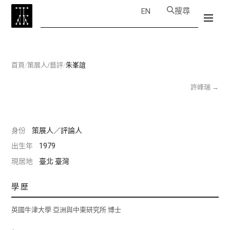
搜尋
EN
首頁
/
策展人/藝評
/
朱峯誼
許峰瑞
→
身份
策展人／評論人
出生年
1979
現居地
臺北 臺灣
學歷
英國牛津大學 亞洲與中東研究所 博士