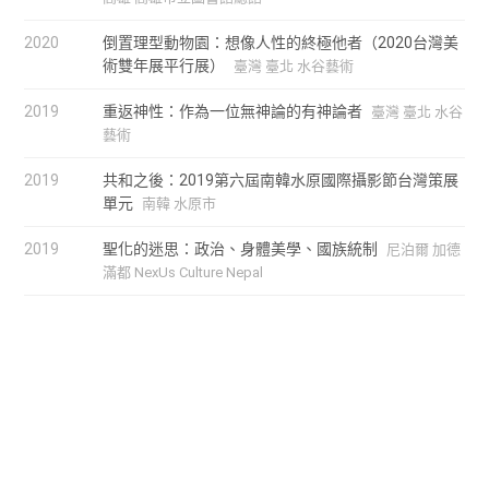
2020
倒置理型動物園：想像人性的終極他者（2020台灣美
術雙年展平行展）
臺灣 臺北 水谷藝術
2019
重返神性：作為一位無神論的有神論者
臺灣 臺北 水谷
藝術
2019
共和之後：2019第六屆南韓水原國際攝影節台灣策展
單元
南韓 水原市
2019
聖化的迷思：政治、身體美學、國族統制
尼泊爾 加德
滿都 NexUs Culture Nepal