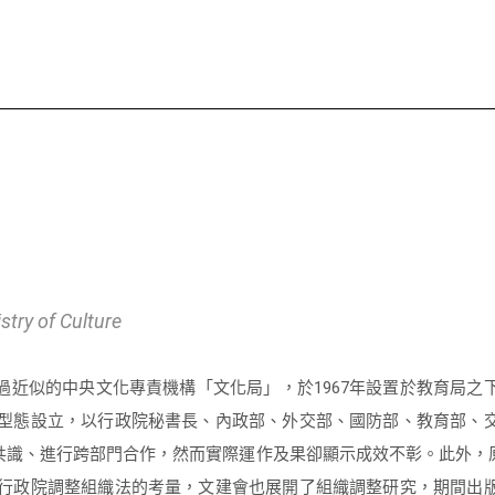
stry of Culture
過近似的中央文化專責機構「文化局」，於1967年設置於教育局之
會的型態設立，以行政院秘書長、內政部、外交部、國防部、教育部、
共識、進行跨部門合作，然而實際運作及果卻顯示成效不彰。此外，
年因行政院調整組織法的考量，文建會也展開了組織調整研究，期間出