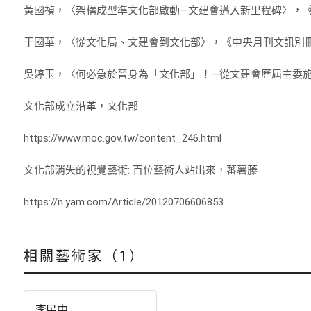
黃國禎，〈架構成型準文化部啟動—文建會邁入新里程碑〉，《國家文
于國華，〈從文化局、文建會到文化部〉，《中央月刊文訊別冊》142
吳婷玉，〈何必急於晉身為「文化部」！—從文建會歷屆主委施政政策
文化部成立沿革，文化部
https://www.moc.gov.tw/content_246.html
文化部消失的視覺藝術: 百位藝術人站出來，蕃薯藤
https://n.yam.com/Article/20120706606853
相關藝術家（1）
李民中