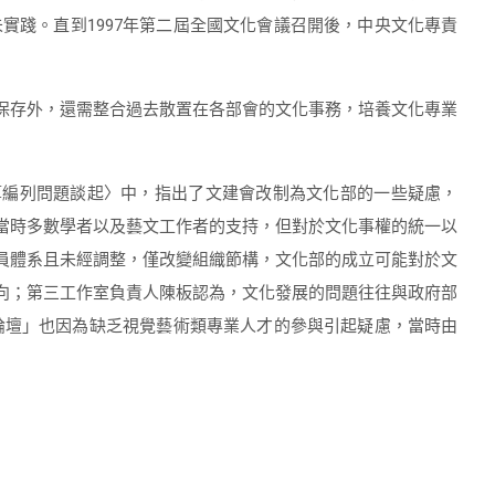
踐。直到1997年第二屆全國文化會議召開後，中央文化專責
保存外，還需整合過去散置在各部會的文化事務，培養文化專業
算編列問題談起〉中，指出了文建會改制為文化部的一些疑慮，
當時多數學者以及藝文工作者的支持，但對於文化事權的統一以
員體系且未經調整，僅改變組織節構，文化部的成立可能對於文
向；第三工作室負責人陳板認為，文化發展的問題往往與政府部
論壇」也因為缺乏視覺藝術類專業人才的參與引起疑慮，當時由