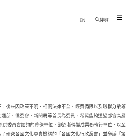
搜尋
EN
下，後來因政策不明、相關法律不全、經費侷限以及職權分散等
交通部、僑委會、新聞局等首長為委員，希冀能夠透過部會高層
原供委員會諮詢的幕僚單位，卻逐漸轉變成業務執行單位，以至
版了研究各國文化專責機構的「各國文化行政叢書」並舉辦「第