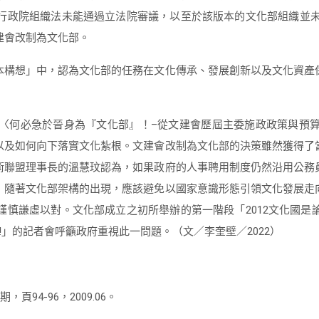
行政院組織法未能通過立法院審議，以至於該版本的文化部組織並未實
建會改制為文化部。
本構想」中，認為文化部的任務在文化傳承、發展創新以及文化資產
〈何必急於晉身為『文化部』！–從文建會歷屆主委施政政策與預
以及如何向下落實文化紮根。文建會改制為文化部的決策雖然獲得了
術聯盟理事長的溫慧玟認為，如果政府的人事聘用制度仍然沿用公務
，隨著文化部架構的出現，應該避免以國家意識形態引領文化發展走
謹慎謙虛以對。文化部成立之初所舉辦的第一階段「2012文化國是
!」的記者會呼籲政府重視此一問題。（文／李奎壁／2022）
94-96，2009.06。