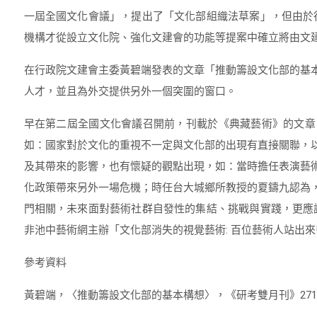
一屆全國文化會議」，提出了「文化部組織法草案」，但由於
機構才從設立文化院、強化文建會的功能等提案中確立將由文
在行政院文建會主委黃碧端發表的文章「推動籌設文化部的基
人才，並且為外交提供另外一個突圍的窗口。
早在第二屆全國文化會議召開前，刊載於《典藏藝術》的文章
如：國家對於文化的重視不一定與文化部的出現有直接關聯，
及其帶來的影響，也有懷疑的觀點出現，如：當時擔任表演藝
化政策帶來另外一場危機；時任台大城鄉所教授的夏鑄九認為
門相關，未來面對藝術社群自發性的集結、挑戰與實踐，更應
非池中藝術網主辦「文化部消失的視覺藝術: 百位藝術人站出來
參考資料
黃碧端，〈推動籌設文化部的基本構想〉，《研考雙月刊》271期，頁