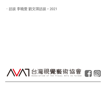
．訪談 李曉雯 劉文琪訪談，2021
© Taiwan Contemporary Art Archive
2026
.
Powered by
Foolabs