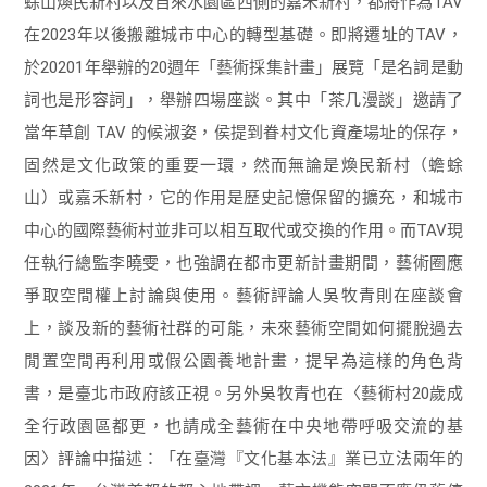
蜍山煥民新村以及自來水園區西側的嘉禾新村，都將作為TAV
在2023年以後搬離城市中心的轉型基礎。即將遷址的TAV，
於20201年舉辦的20週年「藝術採集計畫」展覽「是名詞是動
詞也是形容詞」，舉辦四場座談。其中「茶几漫談」邀請了
當年草創 TAV 的候淑姿，侯提到眷村文化資產場址的保存，
固然是文化政策的重要一環，然而無論是煥民新村（蟾蜍
山）或嘉禾新村，它的作用是歷史記憶保留的擴充，和城市
中心的國際藝術村並非可以相互取代或交換的作用。而TAV現
任執行總監李曉雯，也強調在都市更新計畫期間，藝術圈應
爭取空間權上討論與使用。藝術評論人吳牧青則在座談會
上，談及新的藝術社群的可能，未來藝術空間如何擺脫過去
閒置空間再利用或假公園養地計畫，提早為這樣的角色背
書，是臺北市政府該正視。另外吳牧青也在〈藝術村20歲成
全行政園區都更，也請成全藝術在中央地帶呼吸交流的基
因〉評論中描述：「在臺灣『文化基本法』業已立法兩年的