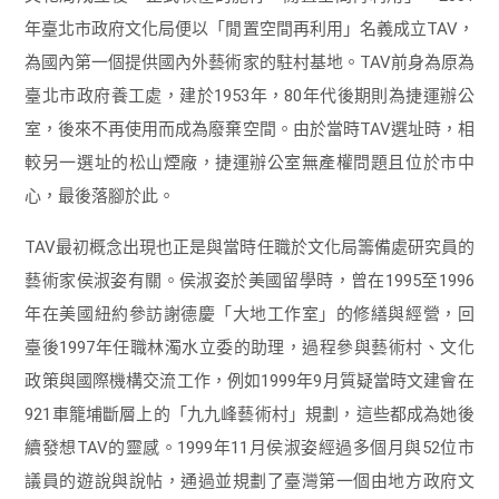
年臺北市政府文化局便以「閒置空間再利用」名義成立TAV，
為國內第一個提供國內外藝術家的駐村基地。TAV前身為原為
臺北市政府養工處，建於1953年，80年代後期則為捷運辦公
室，後來不再使用而成為廢棄空間。由於當時TAV選址時，相
較另一選址的松山煙廠，捷運辦公室無產權問題且位於市中
心，最後落腳於此。
TAV最初概念出現也正是與當時任職於文化局籌備處研究員的
藝術家侯淑姿有關。侯淑姿於美國留學時，曾在1995至1996
年在美國紐約參訪謝德慶「大地工作室」的修繕與經營，回
臺後1997年任職林濁水立委的助理，過程參與藝術村、文化
政策與國際機構交流工作，例如1999年9月質疑當時文建會在
921車籠埔斷層上的「九九峰藝術村」規劃，這些都成為她後
續發想TAV的靈感。1999年11月侯淑姿經過多個月與52位市
議員的遊說與說帖，通過並規劃了臺灣第一個由地方政府文