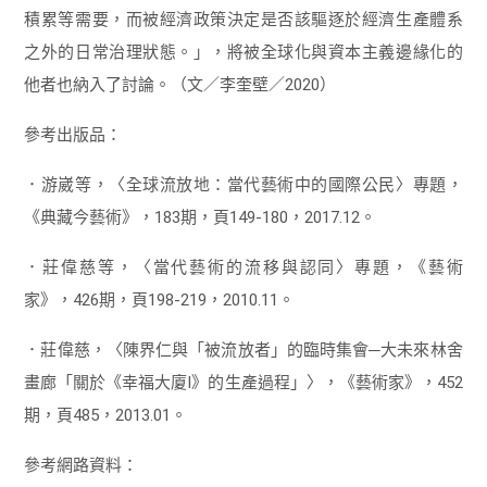
積累等需要，而被經濟政策決定是否該驅逐於經濟生產體系
之外的日常治理狀態。」，將被全球化與資本主義邊緣化的
他者也納入了討論。（文／李奎壁／2020）
參考出版品：
．游崴等，〈全球流放地：當代藝術中的國際公民〉專題，
《典藏今藝術》，183期，頁149-180，2017.12。
．莊偉慈等，〈當代藝術的流移與認同〉專題，《藝術
家》，426期，頁198-219，2010.11。
．莊偉慈，〈陳界仁與「被流放者」的臨時集會─大未來林舍
畫廊「關於《幸福大廈I》的生產過程」〉，《藝術家》，452
期，頁485，2013.01。
參考網路資料：