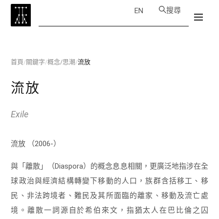
搜尋
EN
首頁
/
關鍵字
/
概念/思潮
/
流放
流放
Exile
流放 （2006-）
與「離散」（Diaspora）的概念息息相關，更廣泛地指涉在全
球政治與經濟結構轉變下移動的人口，族群含括移工、移
民、非法跨境者、難民及其所面臨的離家、移動及流亡處
境。離散一詞源自於希伯來文，指猶太人在巴比倫之囚