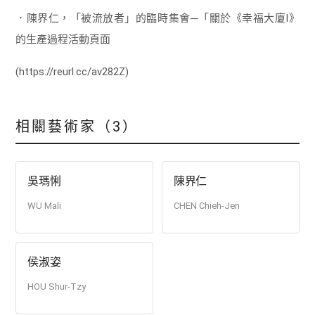
．陳界仁，「被流放者」的臨時集會─「關於《幸福大廈I》
的生產過程活動頁面
(https://reurl.cc/av282Z)
相關藝術家（3）
吳瑪悧
陳界仁
WU Mali
CHEN Chieh-Jen
侯淑姿
HOU Shur-Tzy