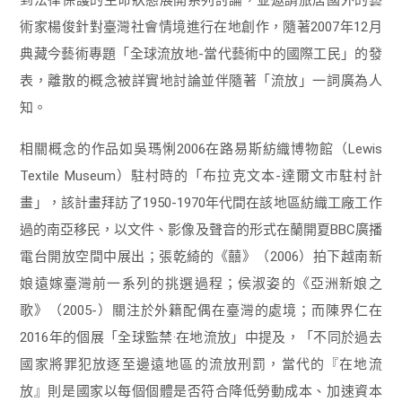
術家楊俊針對臺灣社會情境進行在地創作，隨著2007年12月
典藏今藝術專題「全球流放地-當代藝術中的國際工民」的發
表，離散的概念被詳實地討論並伴隨著「流放」一詞廣為人
知。
相關概念的作品如吳瑪悧2006在路易斯紡織博物館（Lewis
Textile Museum）駐村時的「布拉克文本-達爾文市駐村計
畫」，該計畫拜訪了1950-1970年代間在該地區紡織工廠工作
過的南亞移民，以文件、影像及聲音的形式在蘭開夏BBC廣播
電台開放空間中展出；張乾綺的《囍》（2006）拍下越南新
娘遠嫁臺灣前一系列的挑選過程；侯淑姿的《亞洲新娘之
歌》（2005-）關注於外籍配偶在臺灣的處境；而陳界仁在
2016年的個展「全球監禁·在地流放」中提及，「不同於過去
國家將罪犯放逐至邊遠地區的流放刑罰，當代的『在地流
放』則是國家以每個個體是否符合降低勞動成本、加速資本