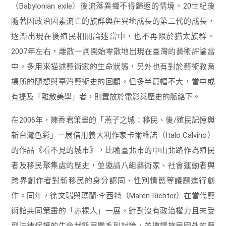
（Babylonian exile）後流落異鄉不得歸返的情境。20世紀後
隨著因政治因素流亡的族群與在異地成長的第二代的成長，
逐漸出現在後殖民相關論述當中，也不再限於猶太族群。
2007年左右，離散一詞開始零散地出現在臺灣的藝術評論當
中，多用來描述藝術家的生命狀態，另外也有對於藝術教育
場所的隨想與臺灣藝術史的回顧，但多半篇幅不大，當中或
有提及「離散美學」者，則置放於電影與歷史的脈絡下。
在2006年，陳香君策畫的「燕子之城：移民、後/殖民記憶與
新台灣色彩」一展借用義大利作家卡爾維諾（Italo Calvino）
的作品《看不見的城市》，比喻臺北市的中山北路作為殖民
者及移民聚集處的歷史，並邀請八組藝術家、社會運動者與
跨界創作者對新移民的身分認同、性別情慾等議題進行創
作。同年，徐文瑞與瑪蘭·李西特（Maren Richter）在當代藝
術館共同策畫的「赤裸人」一展，針對沒有政治權力且未受
到法律保護的生命狀態展開系列討論，並邀請旅居國外的藝