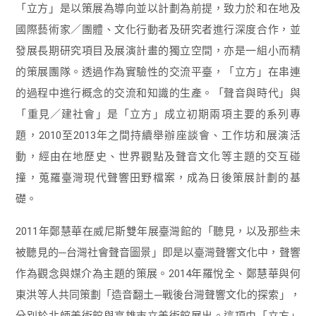
「立方」是以策展為導向並以計劃為前提，致力於和在地及
國際藝術家／團體、文化行動者及研究者進行深度合作，並
發展長期研究項目及展演計畫的獨立空間，亦是一組小而精
的策展團隊。透過作為實驗性的交流平臺，「立方」在串連
的過程中進行概念的交流和知識的生產。「聲音與時代」與
「重見／建社會」是「立方」成立初期兩項主要的系列專
題，2010至2013年之間持續舉辦座談會、工作坊和展演活
動，經由在地歷史、世界觀點及聲音文化等主題的交互碰
撞，蒐羅臺灣現代聲響田野檔案，成為日後策展計劃的基
礎。
2011年鄭慧華在威尼斯雙年展臺灣館的「聽見，以及那些未
被聽見的─台灣社會聲音圖景」即是以臺灣聲響文化中，聲響
作為觀念與媒介為主題的策展。2014年羅悅全、鄭慧華與何
東洪等人共同策劃「造音翻土─戰後台灣聲響文化的探索」，
分別於北師美術館與高雄市立美術館展出。這項由「立方」