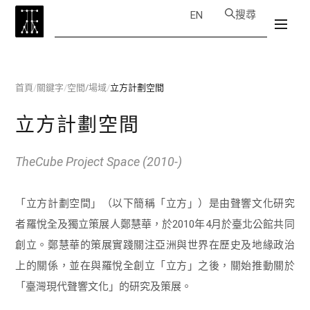
搜尋
EN
首頁
/
關鍵字
/
空間/場域
/
立方計劃空間
立方計劃空間
TheCube Project Space (2010-)
「立方計劃空間」（以下簡稱「立方」）是由聲響文化研究
者羅悅全及獨立策展人鄭慧華，於2010年4月於臺北公館共同
創立。鄭慧華的策展實踐關注亞洲與世界在歷史及地緣政治
上的關係，並在與羅悅全創立「立方」之後，關始推動關於
「臺灣現代聲響文化」的研究及策展。