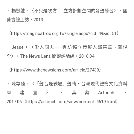
．楊豐維，〈不只是次方──立方計劃空間的發聲練習〉，國
藝會線上誌，2013
（https://mag.ncafroc.org.tw/single.aspx?cid=49&id=51）
．Jesse，〈愛人同志——專訪獨立策展人鄭慧華、羅悅
全〉，The News Lens 關鍵評論網，2016.04
（https://www.thenewslens.com/article/27439）
．陳韋臻，〈「聲音是戰場」聲軌．台灣現代聲響文化資料
庫建置〉，典藏Artouch，
2017.06（https://artouch.com/view/content-4619.html）