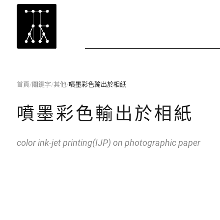
首頁
/
關鍵字
/
其他
/
噴墨彩色輸出於相紙
噴墨彩色輸出於相紙
color ink-jet printing(IJP) on photographic paper