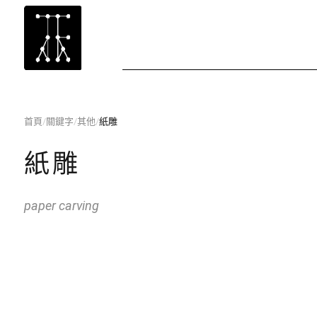
首頁
/
關鍵字
/
其他
/
紙雕
紙雕
paper carving