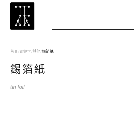
首頁
/
關鍵字
/
其他
/
錫箔紙
錫箔紙
tin foil